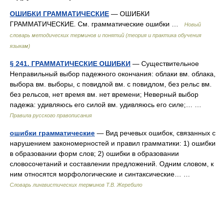
ОШИБКИ ГРАММАТИЧЕСКИЕ
— ОШИБКИ
ГРАММАТИЧЕСКИЕ. См. грамматические ошибки …
Новый
словарь методических терминов и понятий (теория и практика обучения
языкам)
§ 241. ГРАММАТИЧЕСКИЕ ОШИБКИ
— Существительное
Неправильный выбор падежного окончания: облаки вм. облака,
выбора вм. выборы, с повидлой вм. с повидлом, без рельс вм.
без рельсов, нет время вм. нет времени; Неверный выбор
падежа: удивляюсь его силой вм. удивляюсь его силе;… …
Правила русского правописания
ошибки грамматические
— Вид речевых ошибок, связанных с
нарушением закономерностей и правил грамматики: 1) ошибки
в образовании форм слов; 2) ошибки в образовании
словосочетаний и составлении предложений. Одним словом, к
ним относятся морфологические и синтаксические… …
Словарь лингвистических терминов Т.В. Жеребило