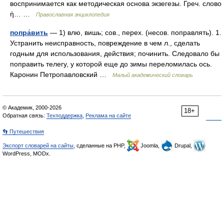
воспринимается как методическая основа экзегезы. Греч. слово
ἡ… …
Православная энциклопедия
попра́вить
— 1) влю, вишь; сов., перех. (несов. поправлять). 1.
Устранить неисправность, повреждение в чем л., сделать
годным для использования, действия; починить. Следовало бы
поправить телегу, у которой еще до зимы переломилась ось.
Каронин Петропавловский …
Малый академический словарь
© Академик, 2000-2026
18+
Обратная связь:
Техподдержка
,
Реклама на сайте
👣 Путешествия
Экспорт словарей на сайты
, сделанные на PHP,
Joomla,
Drupal,
WordPress, MODx.